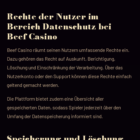
Rechte der Nutzer im
Bereich Datenschutz bei
Beef Casino
Beef Casino räumt seinen Nutzern umfassende Rechte ein.
Dazu gehören das Recht auf Auskunft, Berichtigung,
Löschung und Einschränkung der Verarbeitung. Über das
Nutzerkonto oder den Support können diese Rechte einfach
geltend gemacht werden.
Die Plattform bietet zudem eine Übersicht aller
gespeicherten Daten, sodass Spieler jederzeit über den
Umfang der Datenspeicherung informiert sind.
Speicherung und Löschung