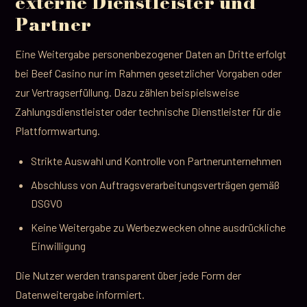
externe Dienstleister und
Partner
Eine Weitergabe personenbezogener Daten an Dritte erfolgt
bei Beef Casino nur im Rahmen gesetzlicher Vorgaben oder
zur Vertragserfüllung. Dazu zählen beispielsweise
Zahlungsdienstleister oder technische Dienstleister für die
Plattformwartung.
Strikte Auswahl und Kontrolle von Partnerunternehmen
Abschluss von Auftragsverarbeitungsverträgen gemäß
DSGVO
Keine Weitergabe zu Werbezwecken ohne ausdrückliche
Einwilligung
Die Nutzer werden transparent über jede Form der
Datenweitergabe informiert.