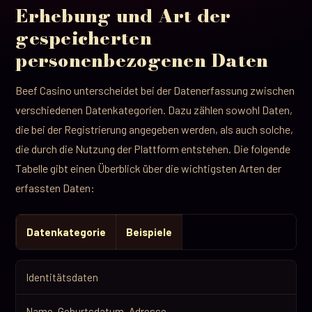
Erhebung und Art der
gespeicherten
personenbezogenen Daten
Beef Casino unterscheidet bei der Datenerfassung zwischen
verschiedenen Datenkategorien. Dazu zählen sowohl Daten,
die bei der Registrierung angegeben werden, als auch solche,
die durch die Nutzung der Plattform entstehen. Die folgende
Tabelle gibt einen Überblick über die wichtigsten Arten der
erfassten Daten:
Datenkategorie
Beispiele
Identitätsdaten
Name, Geburtsdatum, Adresse