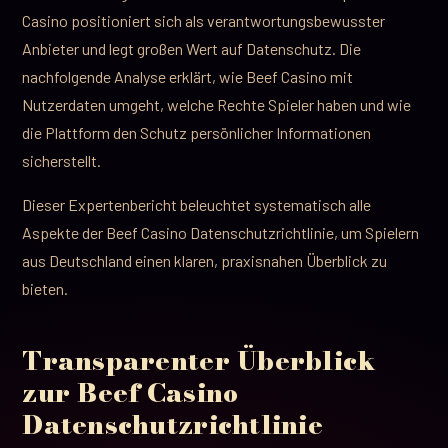
Casino positioniert sich als verantwortungsbewusster
Anbieter und legt großen Wert auf Datenschutz. Die
nachfolgende Analyse erklärt, wie Beef Casino mit
Nutzerdaten umgeht, welche Rechte Spieler haben und wie
die Plattform den Schutz persönlicher Informationen
sicherstellt.
Dieser Expertenbericht beleuchtet systematisch alle
Aspekte der Beef Casino Datenschutzrichtlinie, um Spielern
aus Deutschland einen klaren, praxisnahen Überblick zu
bieten.
Transparenter Überblick
zur Beef Casino
Datenschutzrichtlinie