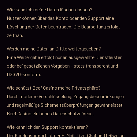
Wie kann ich meine Daten löschen lassen?
Nutzer können über das Konto oder den Support eine
Löschung der Daten beantragen. Die Bearbeitung erfolgt
zeitnah.
Werden meine Daten an Dritte weitergegeben?
Eine Weitergabe erfolgt nur an ausgewählte Dienstleister
oder bei gesetzlichen Vorgaben – stets transparent und
DSGVO-konform.
Wie schützt Beef Casino meine Privatsphäre?
Durch moderne Verschlüsselung, Zugangsbeschränkungen
und regelmäßige Sicherheitsüberprüfungen gewährleistet
Beef Casino ein hohes Datenschutzniveau.
Wie kann ich den Support kontaktieren?
Der Kundensupport ist per E-Mail, Live-Chat und teilweise