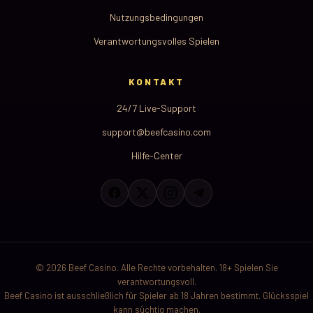
Nutzungsbedingungen
Verantwortungsvolles Spielen
KONTAKT
24/7 Live-Support
support@beefcasino.com
Hilfe-Center
© 2026 Beef Casino. Alle Rechte vorbehalten. 18+ Spielen Sie
verantwortungsvoll.
Beef Casino ist ausschließlich für Spieler ab 18 Jahren bestimmt. Glücksspiel
kann süchtig machen.