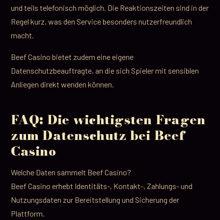
und teils telefonisch möglich. Die Reaktionszeiten sind in der
Regel kurz, was den Service besonders nutzerfreundlich
macht.
Beef Casino bietet zudem eine eigene
Datenschutzbeauftragte, an die sich Spieler mit sensiblen
Anliegen direkt wenden können.
FAQ: Die wichtigsten Fragen
zum Datenschutz bei Beef
Casino
Welche Daten sammelt Beef Casino?
Beef Casino erhebt Identitäts-, Kontakt-, Zahlungs- und
Nutzungsdaten zur Bereitstellung und Sicherung der
Plattform.