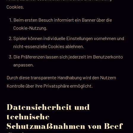
Cookies.
Beim ersten Besuch informiert ein Banner über die
Cookie-Nutzung.
Spieler können individuelle Einstellungen vornehmen und
nicht-essenzielle Cookies ablehnen.
Die Präferenzen lassen sich jederzeit im Benutzerkonto
anpassen.
Durch diese transparente Handhabung wird den Nutzern
Kontrolle über ihre Privatsphäre ermöglicht.
Datensicherheit und
technische
Schutzmaßnahmen von Beef