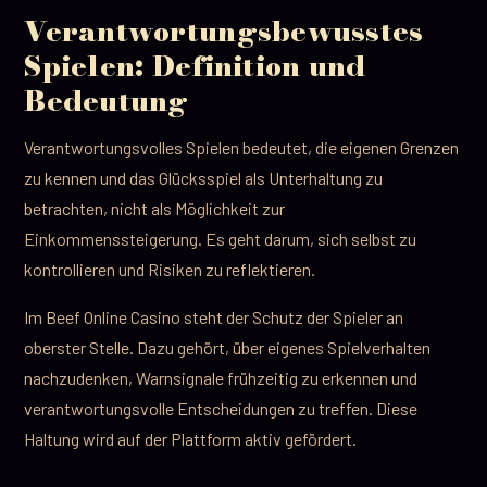
Verantwortungsbewusstes
Spielen: Definition und
Bedeutung
Verantwortungsvolles Spielen bedeutet, die eigenen Grenzen
zu kennen und das Glücksspiel als Unterhaltung zu
betrachten, nicht als Möglichkeit zur
Einkommenssteigerung. Es geht darum, sich selbst zu
kontrollieren und Risiken zu reflektieren.
Im Beef Online Casino steht der Schutz der Spieler an
oberster Stelle. Dazu gehört, über eigenes Spielverhalten
nachzudenken, Warnsignale frühzeitig zu erkennen und
verantwortungsvolle Entscheidungen zu treffen. Diese
Haltung wird auf der Plattform aktiv gefördert.