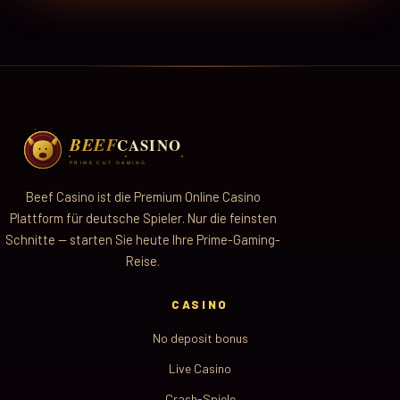
Beef Casino ist die Premium Online Casino
Plattform für deutsche Spieler. Nur die feinsten
Schnitte — starten Sie heute Ihre Prime-Gaming-
Reise.
CASINO
No deposit bonus
Live Casino
Crash-Spiele