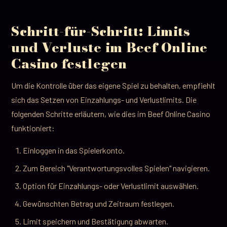
Schritt-für-Schritt: Limits
und Verluste im Beef Online
Casino festlegen
Um die Kontrolle über das eigene Spiel zu behalten, empfiehlt
sich das Setzen von Einzahlungs- und Verlustlimits. Die
folgenden Schritte erläutern, wie dies im Beef Online Casino
funktioniert:
Einloggen in das Spielerkonto.
Zum Bereich "Verantwortungsvolles Spielen" navigieren.
Option für Einzahlungs- oder Verlustlimit auswählen.
Gewünschten Betrag und Zeitraum festlegen.
Limit speichern und Bestätigung abwarten.